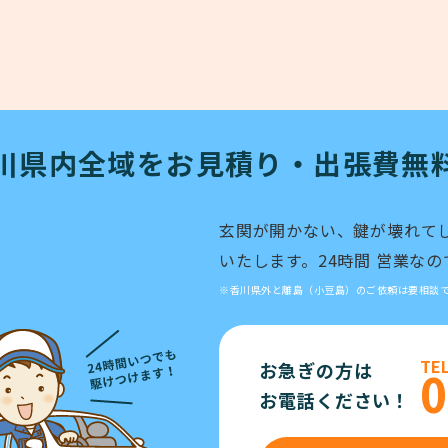
川県内全域をお見積り・
出張費無
玄関が開かない、鍵が壊れて
いたします。24時間 営業な
※香川県外と離島（小豆島）のご依頼は要相談
TE
お急ぎの方は
0
お電話ください！