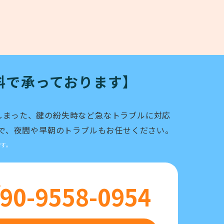
料で承っております】
しまった、鍵の紛失時など急なトラブルに対応
ので、夜間や早朝のトラブルもお任せください。
です。
L
90-9558-0954