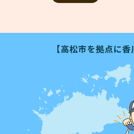
【高松市を拠点に
香