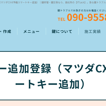
マツダCX-8予備スマートキー追加）
｜鍵修理・鍵交換なら、高松市の【YTLock】。急な鍵トラブ
鍵トラブルでお急ぎの方はお電話ください
090-955
TEL
・作成
メニュー
鍵について
施工実績
鍵開錠
鍵修理・作成・交
ー追加登録（マツダCX
防犯対策
その他
ートキー追加）